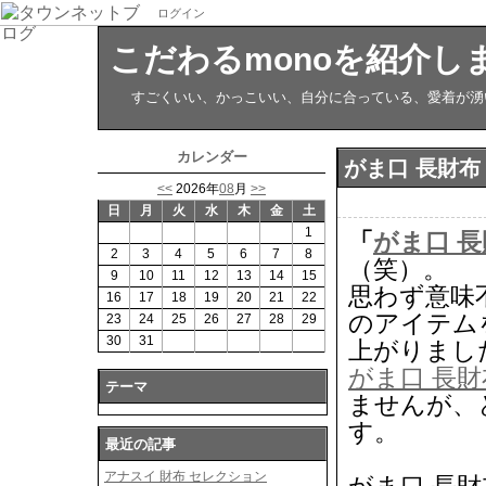
ログイン
こだわるmonoを紹介し
すごくいい、かっこいい、自分に合っている、愛着が湧い
カレンダー
がま口 長財布
<<
2026年
08
月
>>
日
月
火
水
木
金
土
1
「
がま口 
2
3
4
5
6
7
8
（笑）。
9
10
11
12
13
14
15
思わず意味
16
17
18
19
20
21
22
のアイテム
23
24
25
26
27
28
29
30
31
上がりまし
がま口 長財
テーマ
ませんが、
す。
最近の記事
アナスイ 財布 セレクション