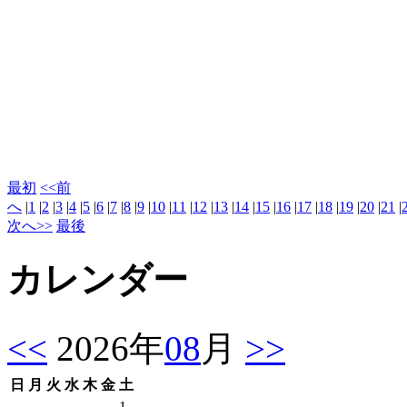
最初
<<前
へ
|
1
|
2
|
3
|
4
|
5
|
6
|
7
|
8
|
9
|
10
|
11
|
12
|
13
|
14
|
15
|
16
|
17
|
18
|
19
|
20
|
21
|
次へ>>
最後
カレンダー
<<
2026年
08
月
>>
日
月
火
水
木
金
土
1