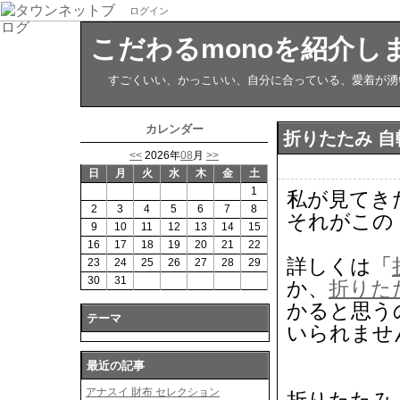
ログイン
こだわるmonoを紹介し
すごくいい、かっこいい、自分に合っている、愛着が湧い
カレンダー
折りたたみ 自
<<
2026年
08
月
>>
日
月
火
水
木
金
土
1
私が見てき
2
3
4
5
6
7
8
それがこの
9
10
11
12
13
14
15
16
17
18
19
20
21
22
詳しくは「
23
24
25
26
27
28
29
30
31
か、
折りた
かると思う
テーマ
いられませ
最近の記事
アナスイ 財布 セレクション