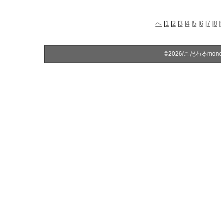
へ
|
1
|
2
|
3
|
4
|
5
|
6
|
7
|
8
|
©2026/こだわるmonoを