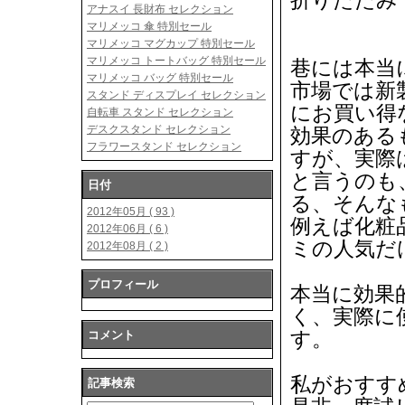
折りたたみ 
アナスイ 長財布 セレクション
マリメッコ 傘 特別セール
マリメッコ マグカップ 特別セール
マリメッコ トートバッグ 特別セール
巷には本当
マリメッコ バッグ 特別セール
市場では新
スタンド ディスプレイ セレクション
にお買い得
自転車 スタンド セレクション
デスクスタンド セレクション
効果のある
フラワースタンド セレクション
すが、実際
と言うのも
日付
る、そんな
2012年05月 ( 93 )
例えば化粧
2012年06月 ( 6 )
ミの人気だ
2012年08月 ( 2 )
プロフィール
本当に効果
く、実際に
す。
コメント
私がおすす
記事検索