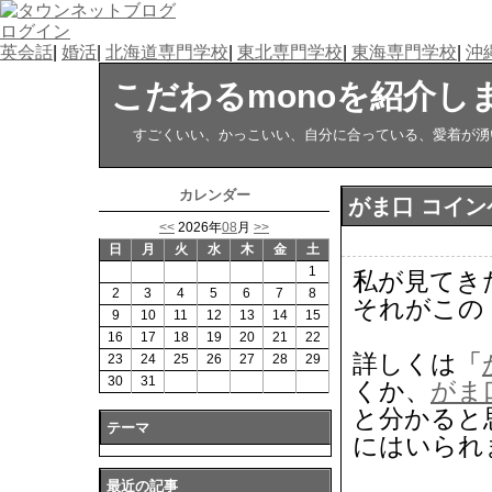
ログイン
英会話
|
婚活
|
北海道専門学校
|
東北専門学校
|
東海専門学校
|
沖
こだわるmonoを紹介し
すごくいい、かっこいい、自分に合っている、愛着が湧い
カレンダー
がま口 コイン
<<
2026年
08
月
>>
日
月
火
水
木
金
土
1
私が見てき
2
3
4
5
6
7
8
それがこの
9
10
11
12
13
14
15
16
17
18
19
20
21
22
詳しくは「
23
24
25
26
27
28
29
30
31
くか、
がま
と分かると
テーマ
にはいられ
最近の記事