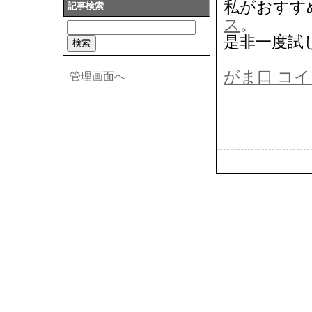
私がおすす
記事検索
ス
。
是非一度試
がま口 コ
管理画面へ