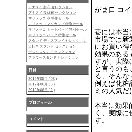
アナスイ 財布 セレクション
がま口 コ
アナスイ 長財布 セレクション
マリメッコ 傘 特別セール
マリメッコ マグカップ 特別セール
マリメッコ トートバッグ 特別セール
巷には本当
マリメッコ バッグ 特別セール
市場では新
スタンド ディスプレイ セレクション
にお買い得
自転車 スタンド セレクション
デスクスタンド セレクション
効果のある
フラワースタンド セレクション
すが、実際
と言うのも
日付
る、そんな
2012年05月 ( 93 )
例えば化粧
2012年06月 ( 6 )
ミの人気だ
2012年08月 ( 2 )
プロフィール
本当に効果
く、実際に
す。
コメント