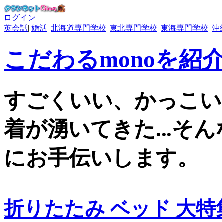
ログイン
英会話
|
婚活
|
北海道専門学校
|
東北専門学校
|
東海専門学校
|
沖
こだわるmonoを紹
すごくいい、かっこい
着が湧いてきた...そ
にお手伝いします。
折りたたみ ベッド 大特