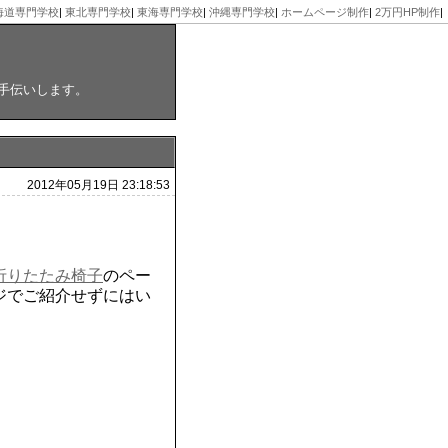
海道専門学校
|
東北専門学校
|
東海専門学校
|
沖縄専門学校
|
ホームページ制作
|
2万円HP制作
|
お手伝いします。
2012年05月19日 23:18:53
折りたたみ椅子
のペー
ジでご紹介せずにはい