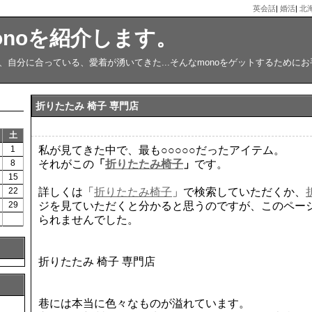
英会話
|
婚活
|
北
onoを紹介します。
、自分に合っている、愛着が湧いてきた...そんなmonoをゲットするために
折りたたみ 椅子 専門店
土
1
私が見てきた中で、最も○○○○○だったアイテム。
8
それがこの
「
折りたたみ椅子
」
です。
15
22
詳しくは「
折りたたみ椅子
」で検索していただくか、
29
ジを見ていただくと分かると思うのですが、このペー
られませんでした。
折りたたみ 椅子 専門店
巷には本当に色々なものが溢れています。