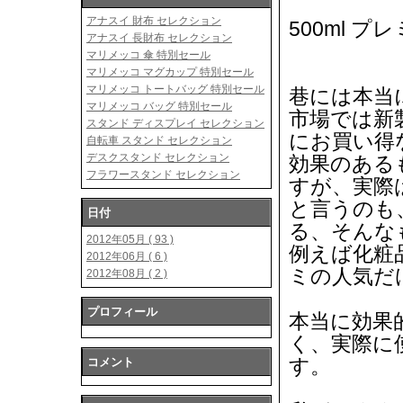
アナスイ 財布 セレクション
500ml 
アナスイ 長財布 セレクション
マリメッコ 傘 特別セール
マリメッコ マグカップ 特別セール
マリメッコ トートバッグ 特別セール
巷には本当
マリメッコ バッグ 特別セール
市場では新
スタンド ディスプレイ セレクション
にお買い得
自転車 スタンド セレクション
デスクスタンド セレクション
効果のある
フラワースタンド セレクション
すが、実際
と言うのも
日付
る、そんな
2012年05月 ( 93 )
例えば化粧
2012年06月 ( 6 )
ミの人気だ
2012年08月 ( 2 )
プロフィール
本当に効果
く、実際に
す。
コメント