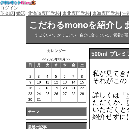
ログイン
英会話
|
婚活
|
北海道専門学校
|
東北専門学校
|
東海専門学校
|
沖
こだわるmonoを紹介し
すごくいい、かっこいい、自分に合っている、愛着が湧い
カレンダー
500ml プレ
<<
2026年
08
月
>>
日
月
火
水
木
金
土
1
私が見てき
2
3
4
5
6
7
8
それがこの
9
10
11
12
13
14
15
16
17
18
19
20
21
22
詳しくは「
23
24
25
26
27
28
29
30
31
ただくか、
いただくと
テーマ
紹介せずに
最近の記事