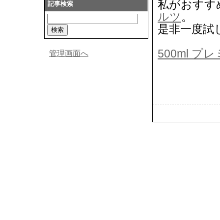
私がおすす
記事検索
ルツ
。
是非一度試
500ml 
管理画面へ