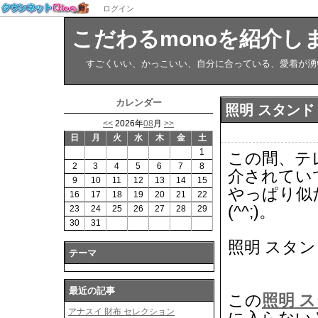
ログイン
こだわるmonoを紹介し
すごくいい、かっこいい、自分に合っている、愛着が湧い
カレンダー
照明 スタンド
<<
2026年
08
月
>>
日
月
火
水
木
金
土
1
この間、テ
2
3
4
5
6
7
8
介されてい
9
10
11
12
13
14
15
やっぱり似
16
17
18
19
20
21
22
(^^;)。
23
24
25
26
27
28
29
30
31
照明 スタン
テーマ
最近の記事
この
照明 
アナスイ 財布 セレクション