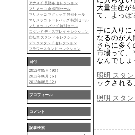
に入らない
アナスイ 長財布 セレクション
大量生産が
マリメッコ 傘 特別セール
て、よっぽ
マリメッコ マグカップ 特別セール
マリメッコ トートバッグ 特別セール
マリメッコ バッグ 特別セール
手に入りに
スタンド ディスプレイ セレクション
なるのが人
自転車 スタンド セレクション
デスクスタンド セレクション
さらに多く
フラワースタンド セレクション
市場って、
なんでしょ
日付
2012年05月 ( 93 )
照明 スタン
2012年06月 ( 6 )
ックされる
2012年08月 ( 2 )
プロフィール
照明 スタン
コメント
記事検索