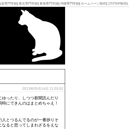
海道専門学校
|
東北専門学校
|
東海専門学校
|
沖縄専門学校
|
ホームページ制作
|
2万円HP制作
|
2013年05月14日 21:03:02
にゆったり、しつつ新聞読んだり
同時にできんのはまとめちゃえ！
の人とつるんでるのが一番捗りそ
になると思ってしまわざるをえな