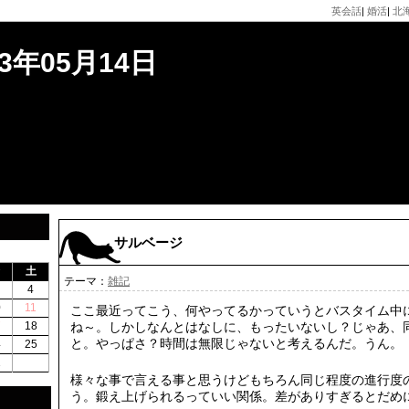
英会話
|
婚活
|
北
3年05月14日
サルベージ
土
テーマ：
雑記
4
0
11
ここ最近ってこう、何やってるかっていうとバスタイム中
7
18
ね～。しかしなんとはなしに、もったいないし？じゃあ、
と。やっぱさ？時間は無限じゃないと考えるんだ。うん。
4
25
1
様々な事で言える事と思うけどもちろん同じ程度の進行度
う。鍛え上げられるっていい関係。差がありすぎるとだめ