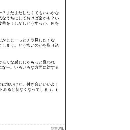
ー？まだまだしなくてもいいかな
気なうちにしておけば楽かも？い
改善を！しかしどうすっか。何を
だかじじーっとチラ見したくな
てしまう。どう怖いのかを取り込
ウモリな感じじゃもっと嫌われ
になー。いろいろな方面に対する
では無いけど。付き合いいいよ！
トみると切なくなってしまう。(;
記事URL