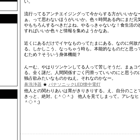
い。
流行ってるアンチエイジングって今からする方がいいかな
ぁ、って思わないほうがいいか。色々時間ある内にまだ元
やもちろんするべきだよね。やるっきゃないな！食生活の
すればいいか色々と情報を集めようかなあ。
近くにあるだけでイヤなものってたまにある。なのに何故
る。しかしこう、なっちゃう時も。本能的なものだと思っ
むため？そういう身体機能？
んーむ、やはりツンケンしてる人って苦しそうだ。まぁコ
る。全く謎だ。人間関係すごく円滑っていいのにと思うの
独占欲みたいなものかねえ。それなのかなー。
鼻洗浄器
★
パナソニックLED懐中電灯
他人との関わりあいは胃がきりきりする。え、自分のこと
きっと、絶対。(;＾◇＾;)ゝ他人を見てしまって。アレなヒ
＾◇＾;)ゝ