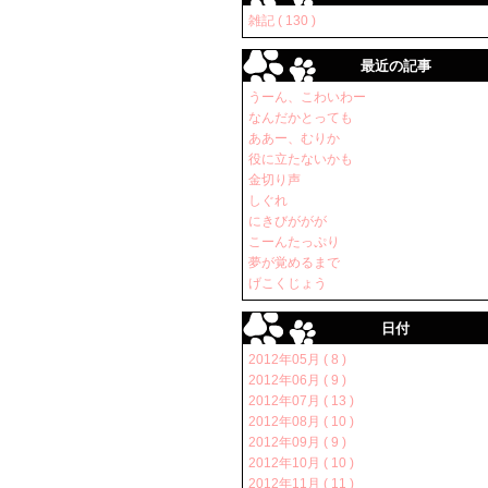
雑記 ( 130 )
最近の記事
うーん、こわいわー
なんだかとっても
ああー、むりか
役に立たないかも
金切り声
しぐれ
にきびががが
こーんたっぷり
夢が覚めるまで
げこくじょう
日付
2012年05月 ( 8 )
2012年06月 ( 9 )
2012年07月 ( 13 )
2012年08月 ( 10 )
2012年09月 ( 9 )
2012年10月 ( 10 )
2012年11月 ( 11 )