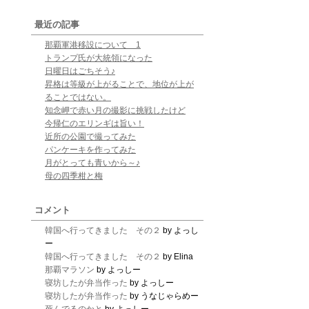
最近の記事
那覇軍港移設について 1
トランプ氏が大統領になった
日曜日はごちそう♪
昇格は等級が上がることで、地位が上が
ることではない。
知念岬で赤い月の撮影に挑戦したけど
今帰仁のエリンギは旨い！
近所の公園で撮ってみた
パンケーキを作ってみた
月がとっても青いから～♪
母の四季柑と梅
コメント
韓国へ行ってきました その２
by よっし
ー
韓国へ行ってきました その２
by Elina
那覇マラソン
by よっしー
寝坊したが弁当作った
by よっしー
寝坊したが弁当作った
by うなじゃらめー