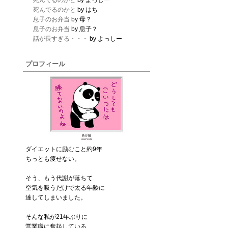
死んでるのかと
by よっしー
死んでるのかと
by はち
息子のお弁当
by 母？
息子のお弁当
by 息子？
話が長すぎる・・・
by よっしー
プロフィール
ダイエットに励むこと約9年
ちっとも痩せない。
そう、もう代謝が落ちて
空気を吸うだけで太る年齢に
達してしまいました。
そんな私が21年ぶりに
営業職に奮起している