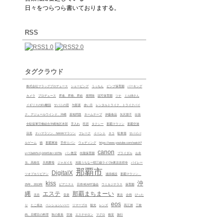
日々をつらつら書いておりまする。
RSS
タグクラウド
株式会社フラッグプロデュース
シェービング
うっちん
ビンプ保育園
パーキング
カメラ
プロデュース
昇進、昇格、昇給
座間味
認可保育園
ツナ
ミル姉さん
イギリスのEU離脱
サバニの宿
与那原
赤い月
レンタルトライク、トライクバイ
ク、アジュールウインド、沖縄
基地問題
ネームテープ
伊藤食品
矢沢朋子
出張
全駐留軍労働組合沖縄地区本部
手入れ
民宿
タクシー
那覇マラソン
那覇空港
目黒
ナハマラソン、NAHAマラソン
フレーク
イベント
ネコ
駐車場
サバイバ
ルゲーム
猫
那覇軍港
手作りパン
ウェディング
https://www.youtube.com/watch?
canon
v=Y2aWN-QJnWE&t=1079s
パン教室
向陽保育園
ブライダル
お弁
当、高校生
天然酵母
ジャガイモ
光龍うちなー唄三線ライヴin東京吉祥寺
パイレー
那覇市
DigitalX
ツオブカリビアン
浦添移設
那覇マラソン、
kiss
沖
25年、2013年
ピアニスト
日本HEART協会
ウミカジテラス
保育園
縄
エステ
那覇まちまーい
北谷
音楽
東京
企画
ぴった
eos
り
たこ焼き
ペンションいぺー
リマープロ
観光
レンズ
髙江洲
三枚
肉、日曜日の料理
秋の夜長
空港
エステサロン
マグロ
格安
旅行