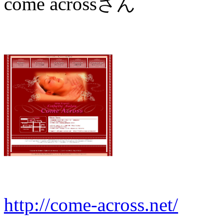
come acrossさん
http://come-across.net/