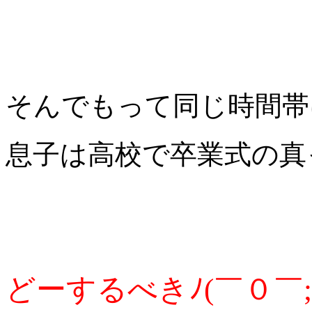
そんでもって同じ時間帯
息子は高校で卒業式の真
どーするべきﾉ(￣０￣;)＼ｵ