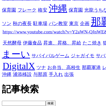
沖縄
保育園
フレーク
格安
保育園
光龍うち
那
ソン
秋の夜長
駐車場
パン教室
東京
企画
https://www.youtube.com/watch?v=Y2aWN-QJnWE
天然酵母
伊藤食品
昇進、昇格、昇給
たこ焼き
まーい
サバイバルゲーム
ジャガイモ
サバ
DigitalX
ツナ
お弁当、高校生
那覇軍港
沖縄
浦添移設
与那原
手入れ
出張
記事検索