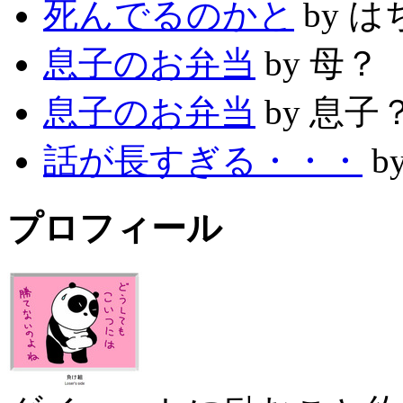
死んでるのかと
by は
息子のお弁当
by 母？
息子のお弁当
by 息子
話が長すぎる・・・
b
プロフィール