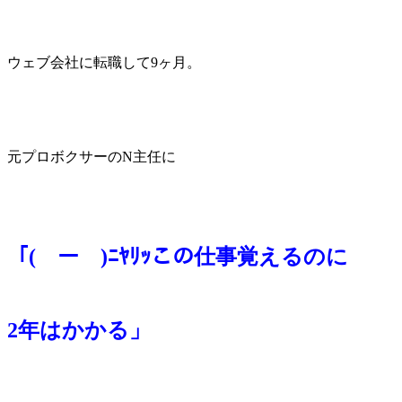
ウェブ会社に転職して9ヶ月。
元プロボクサーのN主任に
「(￣ー￣)ﾆﾔﾘｯこの仕事覚えるのに
2年はかかる」