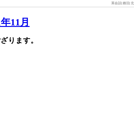
英会話
|
婚活
|
北
1年11月
ござります。