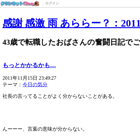
ログイン
感謝 感激 雨 あららー？：201
43歳で転職したおばさんの奮闘日記で
もっとかかるかも…
2011年11月15日 23:49:27
テーマ：
今日の気分
社長の言ってることがよく分からないことがある。
んーーー、言葉の意味が分からない。