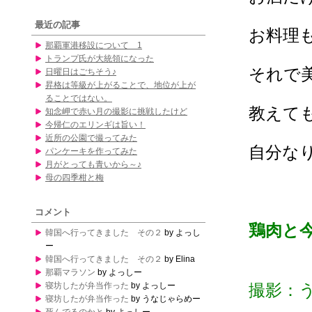
最近の記事
お料理
那覇軍港移設について 1
トランプ氏が大統領になった
それで
日曜日はごちそう♪
昇格は等級が上がることで、地位が上が
ることではない。
教えて
知念岬で赤い月の撮影に挑戦したけど
今帰仁のエリンギは旨い！
近所の公園で撮ってみた
自分な
パンケーキを作ってみた
月がとっても青いから～♪
母の四季柑と梅
コメント
鶏肉と
韓国へ行ってきました その２
by よっし
ー
韓国へ行ってきました その２
by Elina
那覇マラソン
by よっしー
寝坊したが弁当作った
by よっしー
撮影：
寝坊したが弁当作った
by うなじゃらめー