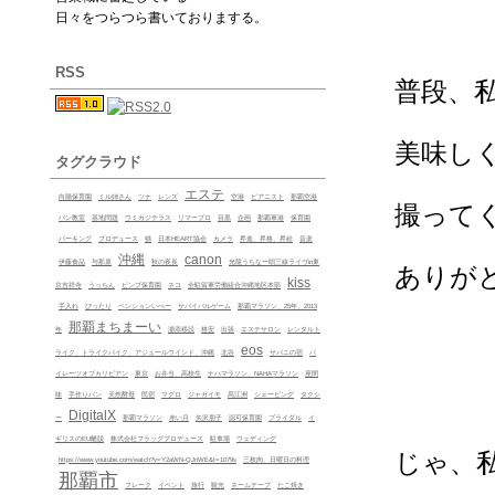
日々をつらつら書いておりまする。
RSS
普段、
美味し
タグクラウド
エステ
向陽保育園
ミル姉さん
ツナ
レンズ
空港
ピアニスト
那覇空港
撮って
パン教室
基地問題
ウミカジテラス
リマープロ
目黒
企画
那覇軍港
保育園
パーキング
プロデュース
猫
日本HEART協会
カメラ
昇進、昇格、昇給
音楽
沖縄
canon
伊藤食品
与那原
秋の夜長
光龍うちなー唄三線ライヴin東
ありが
kiss
京吉祥寺
うっちん
ビンプ保育園
ネコ
全駐留軍労働組合沖縄地区本部
手入れ
ぴったり
ペンションいぺー
サバイバルゲーム
那覇マラソン、25年、2013
那覇まちまーい
年
浦添移設
格安
出張
エステサロン
レンタルト
eos
ライク、トライクバイク、アジュールウインド、沖縄
北谷
サバニの宿
パ
イレーツオブカリビアン
東京
お弁当、高校生
ナハマラソン、NAHAマラソン
座間
味
手作りパン
天然酵母
民宿
マグロ
ジャガイモ
髙江洲
シェービング
タクシ
DigitalX
ー
那覇マラソン
赤い月
矢沢朋子
認可保育園
ブライダル
イ
ギリスのEU離脱
株式会社フラッグプロデュース
駐車場
ウェディング
じゃ、
https://www.youtube.com/watch?v=Y2aWN-QJnWE&t=1079s
三枚肉、日曜日の料理
那覇市
フレーク
イベント
旅行
観光
ネームテープ
たこ焼き