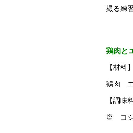
撮る練
鶏肉と
【材料
鶏肉 
【調味
塩 コ