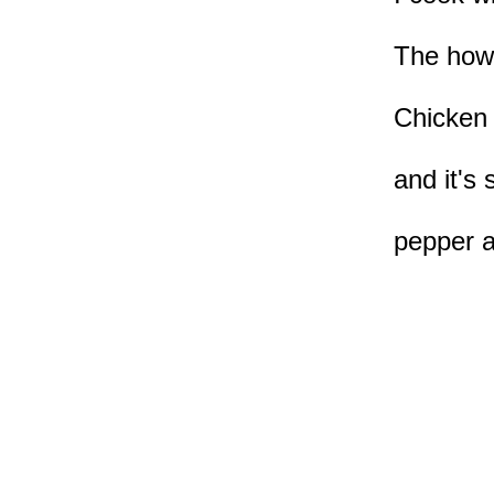
The how 
Chicken 
and it's
pepper 