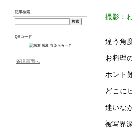
記事検索
撮影：
QRコード
違う角
お料理
管理画面へ
ホント
どこに
迷いな
被写界