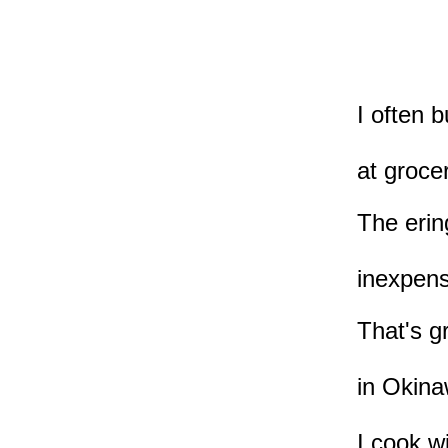
I often 
at groce
The erin
inexpens
That's g
in Okina
I cook w