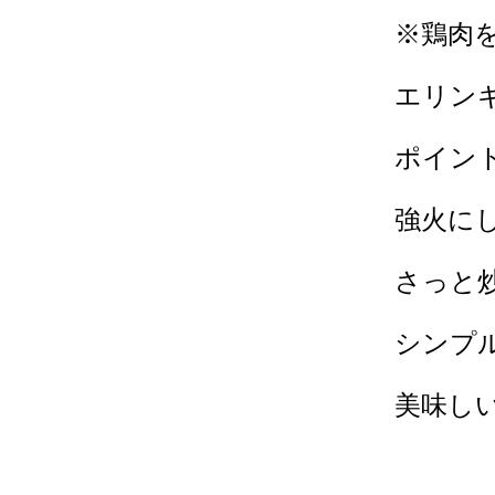
※鶏肉
エリン
ポイン
強火に
さっと
シンプ
美味し