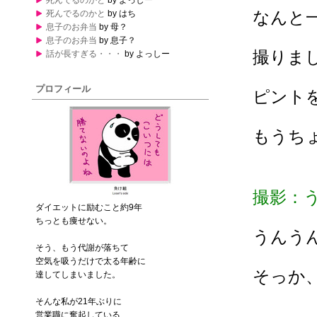
死んでるのかと
by よっしー
なんと
死んでるのかと
by はち
息子のお弁当
by 母？
息子のお弁当
by 息子？
撮りま
話が長すぎる・・・
by よっしー
プロフィール
ピント
もうち
撮影：
ダイエットに励むこと約9年
ちっとも痩せない。
うんう
そう、もう代謝が落ちて
空気を吸うだけで太る年齢に
そっか
達してしまいました。
そんな私が21年ぶりに
営業職に奮起している