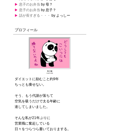
息子のお弁当
by 母？
息子のお弁当
by 息子？
話が長すぎる・・・
by よっしー
プロフィール
ダイエットに励むこと約9年
ちっとも痩せない。
そう、もう代謝が落ちて
空気を吸うだけで太る年齢に
達してしまいました。
そんな私が21年ぶりに
営業職に奮起している
日々をつらつら書いておりまする。