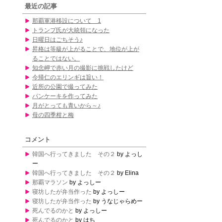
最近の記事
那覇軍港移設について 1
トランプ氏が大統領になった
日曜日はごちそう♪
昇格は等級が上がることで、地位が上が
ることではない。
知念岬で赤い月の撮影に挑戦したけど
今帰仁のエリンギは旨い！
近所の公園で撮ってみた
パンケーキを作ってみた
月がとっても青いから～♪
母の四季柑と梅
コメント
韓国へ行ってきました その２
by よっし
ー
韓国へ行ってきました その２
by Elina
那覇マラソン
by よっしー
寝坊したが弁当作った
by よっしー
寝坊したが弁当作った
by うなじゃらめー
死んでるのかと
by よっしー
死んでるのかと
by はち