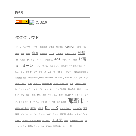
RSS
タグクラウド
canon
パイレーツオブカリビアン
那覇軍港
駐車場
矢沢朋子
北谷
パン
kiss
沖縄
教室
出張
企画
基地問題
レンズ
天然酵母
那覇マラソン
eos
那覇
猫
髙江洲
ぴったり
イベント
伊藤食品
手作りパン
民宿
まちまーい
マグロ
手入れ
光龍うちなー唄三線ライヴin東京吉祥寺
うっ
ちん
シェービング
リマープロ
ネームテープ
タクシー
赤い月
全駐留軍労働組合
沖縄地区本部
https://www.youtube.com/watch?v=Y2aWN-QJnWE&t=1079s
ツナ
ペン
ションいぺー
空港
フレーク
向陽保育園
サバイバルゲーム
目黒
お弁当、高校
生
ウェディング
カメラ
ピアニスト
ネコ
ビンプ保育園
秋の夜長
音楽
パーキ
ング
格安
旅行
昇進、昇格、昇給
ブライダル
東京
ミル姉さん
レンタルトライ
那覇市
ク、トライクバイク、アジュールウインド、沖縄
認可保育園
イ
DigitalX
ギリスのEU離脱
座間味
与那原
エステサロン
ジャガイモ
浦添
移設
プロデュース
ナハマラソン、NAHAマラソン
保育園
株式会社フラッグプロデ
エステ
ュース
三枚肉、日曜日の料理
たこ焼き
観光
日本HEART協会
ウ
ミカジテラス
那覇マラソン、25年、2013年
那覇空港
サバニの宿