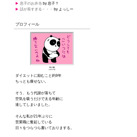
息子のお弁当
by 息子？
話が長すぎる・・・
by よっしー
プロフィール
ダイエットに励むこと約9年
ちっとも痩せない。
そう、もう代謝が落ちて
空気を吸うだけで太る年齢に
達してしまいました。
そんな私が21年ぶりに
営業職に奮起している
日々をつらつら書いておりまする。