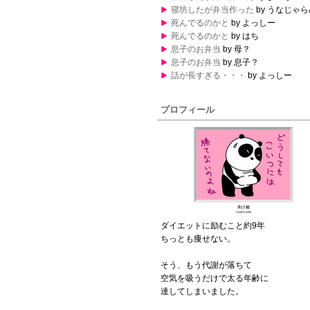
寝坊したが弁当作った
by うなじゃ
死んでるのかと
by よっしー
死んでるのかと
by はち
息子のお弁当
by 母？
息子のお弁当
by 息子？
話が長すぎる・・・
by よっしー
プロフィール
ダイエットに励むこと約9年
ちっとも痩せない。
そう、もう代謝が落ちて
空気を吸うだけで太る年齢に
達してしまいました。