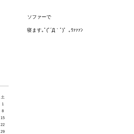
ソファーで
寝ます｡ﾟ(ﾟ´Д｀ﾟ)゜｡ｳｧｧｧﾝ
土
1
8
15
22
29