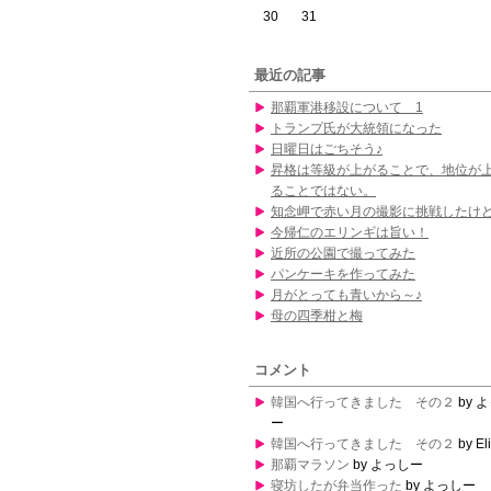
30
31
最近の記事
那覇軍港移設について 1
トランプ氏が大統領になった
日曜日はごちそう♪
昇格は等級が上がることで、地位が
ることではない。
知念岬で赤い月の撮影に挑戦したけ
今帰仁のエリンギは旨い！
近所の公園で撮ってみた
パンケーキを作ってみた
月がとっても青いから～♪
母の四季柑と梅
コメント
韓国へ行ってきました その２
by 
ー
韓国へ行ってきました その２
by El
那覇マラソン
by よっしー
寝坊したが弁当作った
by よっしー