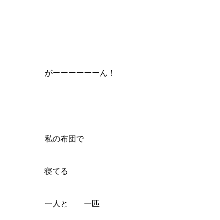
がーーーーーーん！
私の布団で
寝てる
一人と 一匹