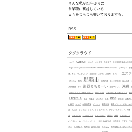
そんな私が21年ぶりに
営業職に奮起している
日々をつらつら書いておりまする。
RSS
タグクラウド
canon
カメラ
赤い月
パン教室
矢沢朋子
全駐留軍労働組合沖縄
https://www.youtube.com/watch?v=Y2aWN-QJnWE&t=1079s
リマープロ
昇
エステ
格、昇給
ウェディング
那覇軍港
お弁当、高校生
タクシー
那覇市
ぴったり
観光
基地問題
ビンプ保育園
たこ焼き
那覇まちまーい
沖縄
のEU離脱
ツナ
那覇マラソン
ナハマラソン、NAHAマラソン
サバニの宿
パイレーツオブカリビアン
浦
DigitalX
kiss
北谷
与那原
フレーク
目黒
保育園
三枚肉
の料理
レンズ
向陽保育園
イベント
那覇空港
那覇マラソン、25年、201
港
髙江洲
レンタルトライク、トライクバイク、アジュールウインド、沖縄
長
ジャガイモ
シェービング
ネームテープ
座間味
旅行
エステサロン
バイバルゲーム
ペンションいぺー
日本HEART協会
天然酵母
マグロ
ウ
ラス
ミル姉さん
駐車場
認可保育園
うっちん
株式会社フラッグプロデュ