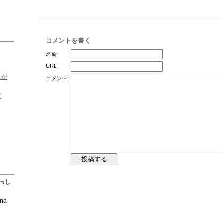
コメントを書く
名前:
URL:
上が
コメント:
ど
よっし
ina