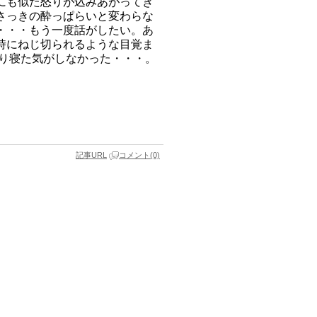
にも似た怒りが込みあがってき
さっきの酔っぱらいと変わらな
・・・もう一度話がしたい。あ
時にねじ切られるような目覚ま
まり寝た気がしなかった・・・。
記事URL
コメント(0)