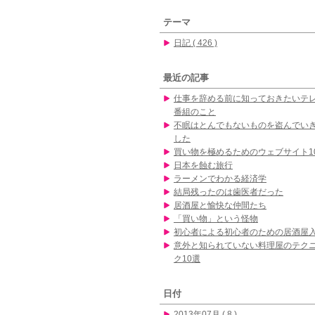
テーマ
日記 ( 426 )
最近の記事
仕事を辞める前に知っておきたいテ
番組のこと
不眠はとんでもないものを盗んでい
した
買い物を極めるためのウェブサイト1
日本を蝕む旅行
ラーメンでわかる経済学
結局残ったのは歯医者だった
居酒屋と愉快な仲間たち
「買い物」という怪物
初心者による初心者のための居酒屋
意外と知られていない料理屋のテク
ク10選
日付
2013年07月 ( 8 )