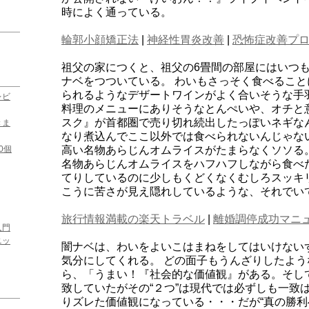
時によく通っている。
輪郭小顔矯正法
|
神経性胃炎改善
|
恐怖症改善プ
祖父の家につくと、祖父の6畳間の部屋にはいつも
ナベをつついている。 わいもさっそく食べること
られるようなデザートワインがよく合いそうな手
レビ
料理のメニューにありそうなとんぺいや、オチと
スク』が首都圏で売り切れ続出したっぽいネギな
きま
なり煮込んでここ以外では食べられないんじゃな
0個
高い名物あらじんオムライスがたまらなくソソる
名物あらじんオムライスをハフハフしながら食べ
てりしているのに少しもくどくなくむしろスッキ
こうに苦さが見え隠れしているような、それでい
旅行情報満載の楽天トラベル
|
離婚調停成功マニ
入門
ニッ
闇ナベは、わいをよいこはまねをしてはいけない
気分にしてくれる。 どの面子もうんざりしたよ
ら、「うまい！『社会的な価値観』がある。そし
致していたがその“２つ”は現代では必ずしも一致はし
りズレた価値観になっている・・・だが“真の勝利