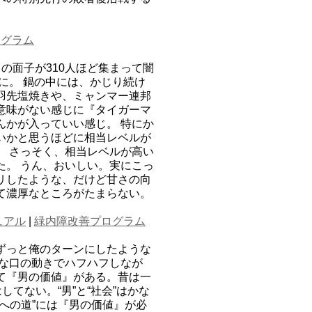
ログラム
の面子が310人ほど集まって闇
に。 鍋の中には、かじり続け
羽先塩焼きや、ミャンマー連邦
意味がない感じに『タイガーマ
んかが入っていい感じ。 特にか
いかと思うほどに相当レベルが
。 さっそく、相当レベルが高い
た。 うん、おいしい。実にこっ
リしたような、だけど甘さの向
て濃厚なところがたまらない。
ュアル
|
緑内障改善プログラム
ずっと俺のターンにしたような
うな口の動きでハフハフしなが
て『男の価値』がある。昔は一
てない。“男”と“社会”はかな
への道”には『男の価値』が必