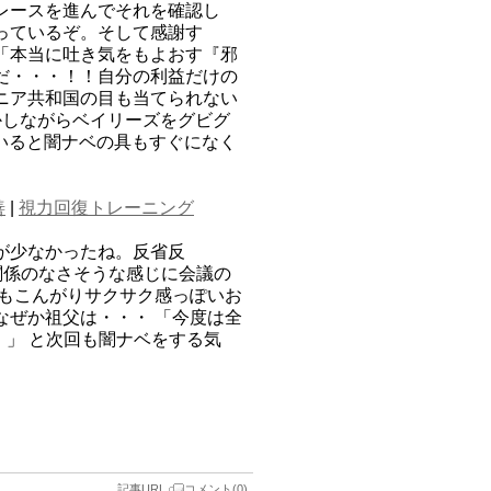
レースを進んでそれを確認し
っているぞ。そして感謝す
「本当に吐き気をもよおす『邪
だ・・・！！自分の利益だけの
ニア共和国の目も当てられない
かしながらベイリーズをグビグ
もいると闇ナベの具もすぐになく
善
|
視力回復トレーニング
が少なかったね。反省反
関係のなさそうな感じに会議の
れもこんがりサクサク感っぽいお
なぜか祖父は・・・ 「今度は全
！」 と次回も闇ナベをする気
記事URL
コメント(0)