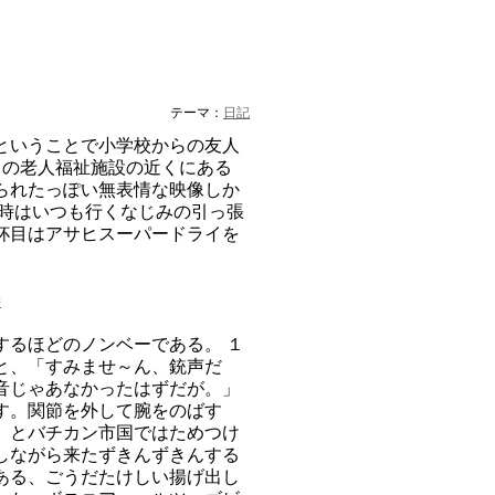
テーマ：
日記
ということで小学校からの友人
じの老人福祉施設の近くにある
られたっぽい無表情な映像しか
む時はいつも行くなじみの引っ張
杯目はアサヒスーパードライを
善
するほどのノンベーである。 １
と、「すみませ～ん、銃声だ
音じゃあなかったはずだが。」
す。関節を外して腕をのばす
」とバチカン市国ではためつけ
しながら来たずきんずきんする
ある、ごうだたけしい揚げ出し