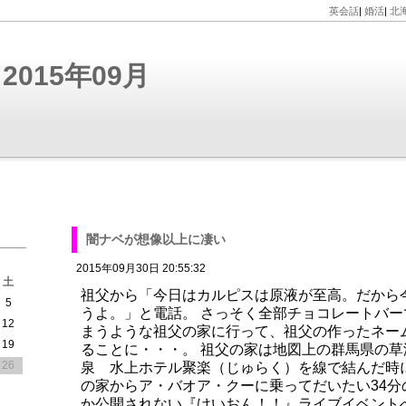
英会話
|
婚活
|
北
015年09月
闇ナベが想像以上に凄い
2015年09月30日 20:55:32
土
祖父から「今日はカルピスは原液が至高。だから
5
うよ。」と電話。 さっそく全部チョコレートバ
12
まうような祖父の家に行って、祖父の作ったネー
19
ることに・・・。 祖父の家は地図上の群馬県の
26
泉 水上ホテル聚楽（じゅらく）を線で結んだ時
の家からア・バオア・クーに乗ってだいたい34
か公開されない『けいおん！！』ライブイベント