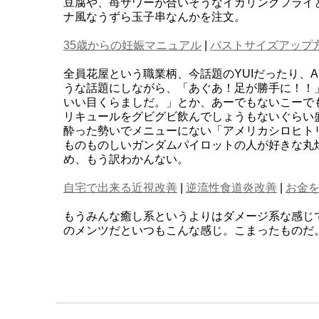
豆腐や、苺サワーが合いそうなイカリングフライ
ナ風なうずら玉子串なんかを注文。
35歳からの妊娠マニュアル
|
バストサイズアップ
全員花屋という職業柄、今話題のYUIだったり、A
うな話題にしながら、「あぐあ！足が勝手に！！
いい目くらましだ。」とか、あーでもないこーで
リキュールをグビグビ飲んでしょうもないぐらい
酔った勢いでメニューにない「アメリカシロヒト
ものものしいガンダムパイロットの人が好きな丸
め、もう訳わかんない。
自宅で出来る近視改善
|
逆流性食道炎改善
|
お金
もうみんな癒し系というよりはダメージ系な感じ
のメンツだといつもこんな感じ。こまったものだ