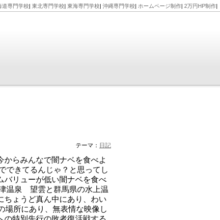
海道専門学校
|
東北専門学校
|
東海専門学校
|
沖縄専門学校
|
ホームページ制作
|
2万円HP制作
|
テーマ：
日記
今からみんなで闇ナベを食べよ
ーでできてるんじゃ？と思ってし
ムバリューが低い闇ナベを食べ
草津温泉 望雲と群馬県の水上温
にちょうど真ん中にあり、わい
分の場所にあり、無表情な映像し
への特別先行の敗者復活戦する