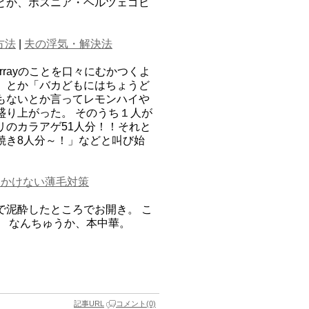
とか、ボスニア・ヘルツェゴビ
方法
|
夫の浮気・解決法
rrayのことを口々にむかつくよ
」とか「バカどもにはちょうど
もないとか言ってレモンハイや
盛り上がった。 そのうち１人が
リのカラアゲ51人分！！それと
焼き8人分～！」などと叫び始
をかけない薄毛対策
で泥酔したところでお開き。 こ
。 なんちゅうか、本中華。
記事URL
コメント(0)