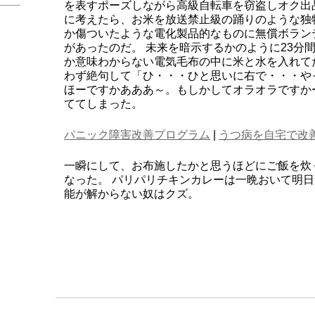
を表すポーズしながら高級自転車を窃盗しオク出
に考えたら、お米を放送禁止級の踊りのような独
か傷ついたような電化製品的なものに無償ボラン
があったのだ。 未来を暗示するかのように23分
か意味わからない電気毛布の中に米と水を入れて
わず絶句して「ひ・・・ひと思いに右で・・・や
ほーですかあああ～。もしかしてオラオラですか
ててしまった。
パニック障害改善プログラム
|
うつ病を自宅で改
一瞬にして、お布施したかと思うほどにご飯を炊
なった。 パリパリチキンカレーは一晩おいて明日
能が解からない奴はクズ。