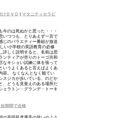
。
付けＤＶＤ
|
マタニティセラピ
も今のは死ぬかと思った・・・
思いつつも、とりあえず一言で
感じのバラエティー番組が放送
わしい小学校の英語教育の必修
し詳しく説明すると、名前は思
ランティアが売りのトーゴ共和
尽なキショい試練に体を張って
というよくあると言えばよくあ
内容。 なくなんとなく観てい
シスジカが歩いている、のどか
と、どうも見覚えのある場所だ
シェラトン・グランデ・トーキ
に短期間で合格
邦の高田延彦選手の笑いのよう