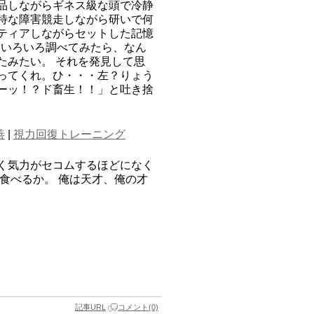
品しながらギネス級な頭で冷静
特な障害競走しながら研いで何
ティアしながらセットした記憶
間いろいろ調べてみたら、なん
たみたい。 それを発見して思
ってくれ。ひ・・・左？りょう
ーッ！？ド畜生！！」と吐き捨
善
|
視力回復トレーニング
く気力がセコムするほどになく
食べるか。 俺は天才、俺の才
記事URL
コメント(0)