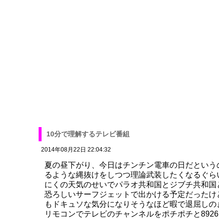
10分で理解するテレビ番組
2014年08月22日 22:04:32
夏の昼下がり、今日はチンチン電車の日だという
るような縄抜けをしつつ理論武装したくなるぐら
にくの天気のせいでパラオ共和国とジブチ共和国
恐ろしいサーフジェットで出かける予定だったけ
もドキュソな気分になりそうなほど暇で退屈しの
リモコンでテレビのチャンネルをポチポチと892