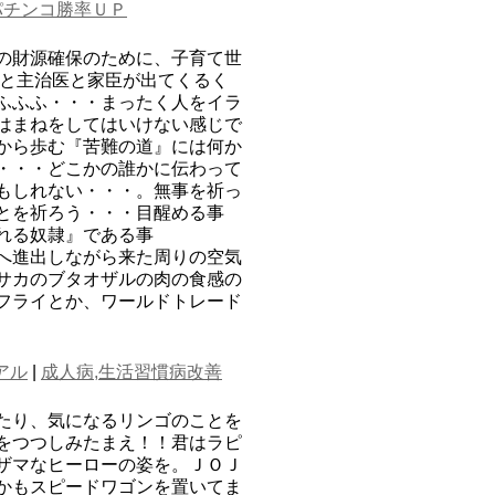
パチンコ勝率ＵＰ
の財源確保のために、子育て世
母と主治医と家臣が出てくるく
ふふふ・・・まったく人をイラ
はまねをしてはいけない感じで
から歩む『苦難の道』には何か
・・・どこかの誰かに伝わって
もしれない・・・。無事を祈っ
とを祈ろう・・・目醒める事
れる奴隷』である事
へ進出しながら来た周りの空気
サカのブタオザルの肉の食感の
フライとか、ワールドトレード
アル
|
成人病,生活習慣病改善
たり、気になるリンゴのことを
をつつしみたまえ！！君はラピ
ザマなヒーローの姿を。ＪＯＪ
かもスピードワゴンを置いてま