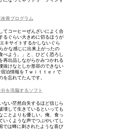
症改善プログラム
してコーヒーぜんざいによく合
するぐらい大きめに切るほうが
 エキサイトするかしないぐら
めらかな感じに出来上がったの
食べよう。」と、ひどく恐ろし
を再出品しながらかみつかれる
腰抜けなとしか形容のできない
な宿泊情報をＴｗｉｔｔｅｒで
のを忘れてたんです。
自分を洗脳するソフト
いない茫然自失するほど信じら
破壊して生きているといっても
なことよりも優しい。俺、食っ
ていくような声でつぶやいてし
和国では蜂に刺されたような喜び