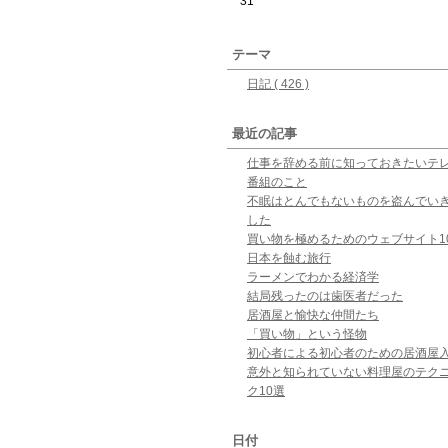
31
テーマ
日記 ( 426 )
最近の記事
仕事を辞める前に知っておきたいテ
番組のこと
不眠はとんでもないものを盗んでい
した
買い物を極めるためのウェブサイト1
日本を蝕む旅行
ラーメンでわかる経済学
結局残ったのは歯医者だった
居酒屋と愉快な仲間たち
「買い物」という怪物
初心者による初心者のための居酒屋
意外と知られていない料理屋のテク
ク10選
日付