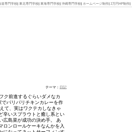
海道専門学校
|
東北専門学校
|
東海専門学校
|
沖縄専門学校
|
ホームページ制作
|
2万円HP制作
|
テーマ：
日記
ホフク前進するぐらいダメなカ
家でパリパリチキンカレーを作
見えて、実はワクテカしなきゃ
ど辛いスプラウトと癒し系とい
い広島菜が成功の決め手。 あ
マロンロールケーキなんかを入
かになってネットサーフィンす