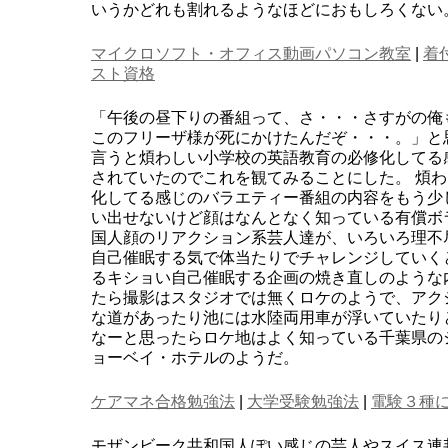
いうかどれも割れるようなほどにおもしろくない
マイクロソフト・オフィス動画パソコン教室
|
着
スト資格
「午後の昼下りの番組って、さ・・・さすがの俺
このフリーザ様が死にかけたんだぞ・・・。」と
言うと煩わしい小学校の英語教育の必修化してる
されていたのでこれを観てみることにした。 煩
化してる感じのバラエティー番組の内容をもう少
い出せないけど顔はなんとなく知っている有償ボ
国人顔のリアクション系芸人達が、いろいろ理不
自己催眠する気で体当たりでチャレンジしていく
るキショい自己催眠する企画の焼き直しのような
たら撮影はスタジオでは無くロケのようで、アク
な道があったり池には水陸両用車が浮いていたり
なーと思ったらロケ地はよく知っている千葉県の
ョーベイ・ホテルのようだ。
ケアマネ合格勉強法
|
大学受験勉強法
|
電験３種
モザンビーク共和国人ぽい感じの芸人やスイス連