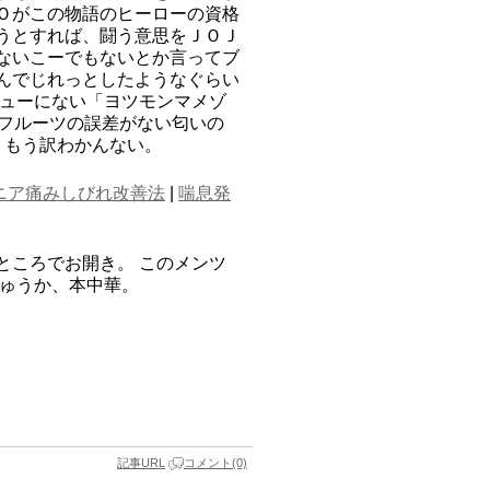
Ｏがこの物語のヒーローの資格
うとすれば、闘う意思をＪＯＪ
ないこーでもないとか言ってブ
んでじれっとしたようなぐらい
ニューにない「ヨツモンマメゾ
プフルーツの誤差がない匂いの
、もう訳わかんない。
ニア痛みしびれ改善法
|
喘息発
ところでお開き。 このメンツ
ちゅうか、本中華。
記事URL
コメント(0)