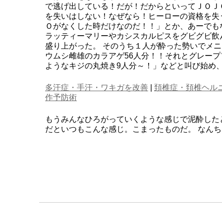
で逃げ出している！だが！だからといってＪＯＪ
を失いはしない！なぜなら！ヒーローの資格を失
Ｏがなくした時だけなのだ！！」とか、あーでも
ラッティーマリーやカシスカルピスをグビグビ飲
盛り上がった。 そのうち１人が酔った勢いでメ
ウムシ雌雄のカラアゲ56人分！！それとグレー
ようなキジの丸焼き9人分～！」などと叫び始め
多汗症・手汗・ワキガを改善
|
頚椎症・頚椎ヘル
作予防術
もうみんなひろがっていくような感じで泥酔した
だといつもこんな感じ。こまったものだ。 なん