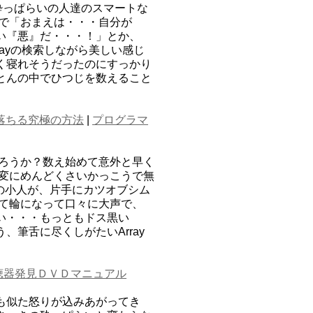
酔っぱらいの人達のスマートな
声で「おまえは・・・自分が
い『悪』だ・・・！」とか、
ayの検索しながら美しい感じ
く寝れそうだったのにすっかり
とんの中でひつじを数えること
落ちる究極の方法
|
プログラマ
たろうか？数え始めて意外と早く
、変にめんどくさいかっこうで無
の小人が、片手にカツオブシム
って輪になって口々に大声で、
い・・・もっともドス黒い
筆舌に尽くしがたいArray
聴器発見ＤＶＤマニュアル
も似た怒りが込みあがってき