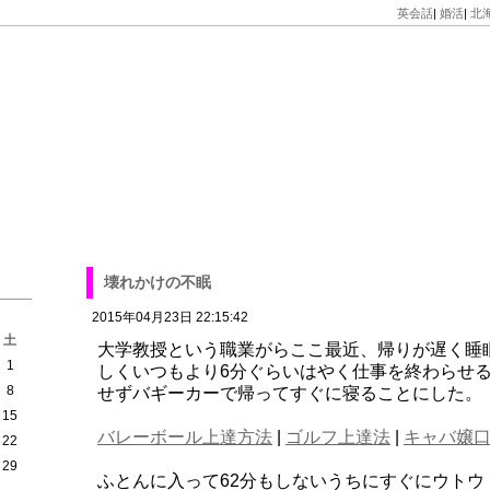
英会話
|
婚活
|
北
壊れかけの不眠
2015年04月23日 22:15:42
土
大学教授という職業がらここ最近、帰りが遅く睡
1
しくいつもより6分ぐらいはやく仕事を終わらせ
8
せずバギーカーで帰ってすぐに寝ることにした。
15
バレーボール上達方法
|
ゴルフ上達法
|
キャバ嬢
22
29
ふとんに入って62分もしないうちにすぐにウト