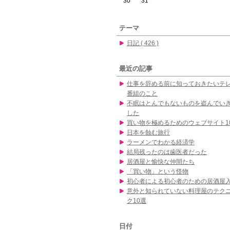
30
31
テーマ
日記 ( 426 )
最近の記事
仕事を辞める前に知っておきたいテ
番組のこと
不眠はとんでもないものを盗んでい
した
買い物を極めるためのウェブサイト1
日本を蝕む旅行
ラーメンでわかる経済学
結局残ったのは歯医者だった
居酒屋と愉快な仲間たち
「買い物」という怪物
初心者による初心者のための居酒屋
意外と知られていない料理屋のテク
ク10選
日付