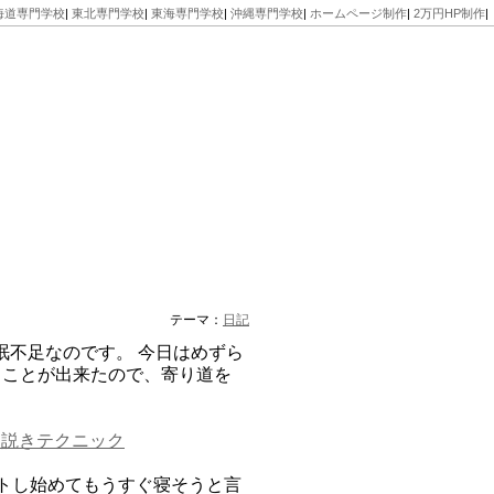
海道専門学校
|
東北専門学校
|
東海専門学校
|
沖縄専門学校
|
ホームページ制作
|
2万円HP制作
|
テーマ：
日記
眠不足なのです。 今日はめずら
ることが出来たので、寄り道を
口説きテクニック
ウトし始めてもうすぐ寝そうと言