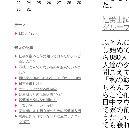
23
24
25
26
27
28
29
た。
30
31
社労士
テーマ
グルー
日記 ( 426 )
ふとん
最近の記事
し始め
ら88
仕事を辞める前に知っておきたいテレビ
番組のこと
人達の
不眠はとんでもないものを盗んでいきま
聞こえ
した
「私の
買い物を極めるためのウェブサイト10個
日本を蝕む旅行
ちろん
ラーメンでわかる経済学
らご心
結局残ったのは歯医者だった
居酒屋と愉快な仲間たち
日中マ
「買い物」という怪物
て家の
初心者による初心者のための居酒屋入門
うだっ
意外と知られていない料理屋のテクニッ
ク10選
ても寝