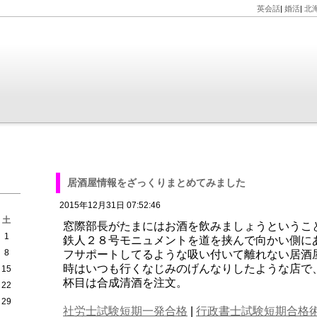
英会話
|
婚活
|
北
居酒屋情報をざっくりまとめてみました
2015年12月31日 07:52:46
土
窓際部長がたまにはお酒を飲みましょうというこ
1
鉄人２８号モニュメントを道を挟んで向かい側に
8
フサポートしてるような吸い付いて離れない居酒
時はいつも行くなじみのげんなりしたような店で
15
杯目は合成清酒を注文。
22
29
社労士試験短期一発合格
|
行政書士試験短期合格