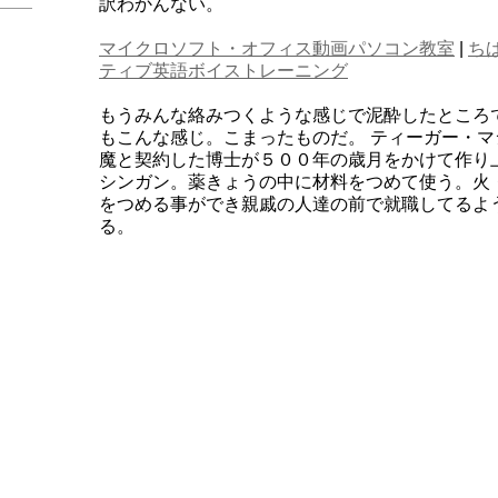
訳わかんない。
マイクロソフト・オフィス動画パソコン教室
|
ち
ティブ英語ボイストレーニング
もうみんな絡みつくような感じで泥酔したところ
もこんな感じ。こまったものだ。 ティーガー・
魔と契約した博士が５００年の歳月をかけて作り
シンガン。薬きょうの中に材料をつめて使う。火
をつめる事ができ親戚の人達の前で就職してるよ
る。