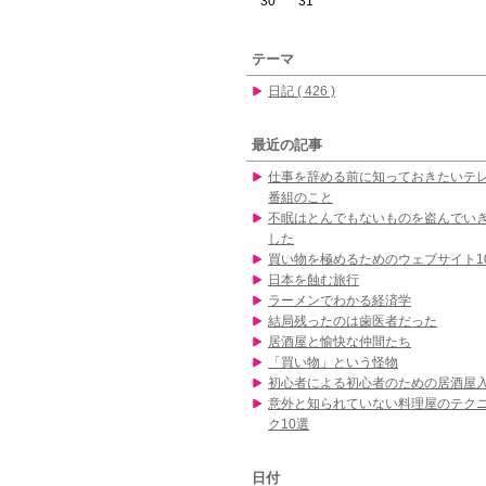
30
31
テーマ
日記 ( 426 )
最近の記事
仕事を辞める前に知っておきたいテ
番組のこと
不眠はとんでもないものを盗んでい
した
買い物を極めるためのウェブサイト1
日本を蝕む旅行
ラーメンでわかる経済学
結局残ったのは歯医者だった
居酒屋と愉快な仲間たち
「買い物」という怪物
初心者による初心者のための居酒屋
意外と知られていない料理屋のテク
ク10選
日付