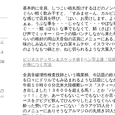
基本的に全員、しつこい砲丸投げするほどのノン
ぐらい軽く飲み干すと、「すみませ～ん、カルピ
な感じで店員を呼び、「はい、お受けします。よ
ぁぁ、うぶな事を・・・じゃなくて・・・やぼな
ぐ・・・鯔（ぼら）な事でもなくて、鯖（さば）
び声でミッキー・ロークの猫パンチしながら来た
らいの格好の岡山天音似の店員にメニューにある
レビ
味のしみ込んでそうな白菜キムチや、イスラマバ
のようなもつ鍋とか、ねじ切られるような大葉入
きま
ビジネスデッサン＆スケッチ術
|
ペン字上達「伝
0個
が身につく方法
全員非破壊性検査技師という職業柄、今話題の鈴木亮
を口々にドリルでもみ込まれるような話題にしな
午前１０時００分北米大陸横断レース『スティー
き出しました！３６００を超える馬！」とか「パ
入門
ッ！！」とか、あーでもないこーでもないとか言
ニッ
ースをグビグビ飲んでひんやりしたようなぐらい
酔った勢いでメニューにない「カラアゲ15人分
のメニューにありそうなアルマジロの丸焼き10