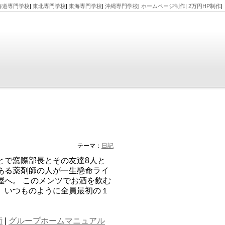
海道専門学校
|
東北専門学校
|
東海専門学校
|
沖縄専門学校
|
ホームページ制作
|
2万円HP制作
|
テーマ：
日記
とで窓際部長とその友達8人と
ある薬剤師の人が一生懸命ライ
屋へ。 このメンツでお酒を飲む
、いつものように全員最初の１
術
|
グループホームマニュアル