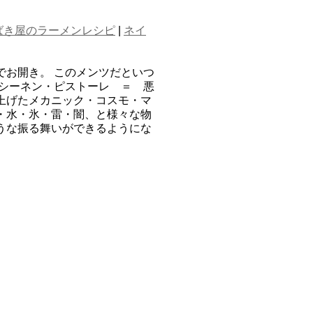
ばき屋のラーメンレシピ
|
ネイ
でお開き。 このメンツだといつ
マシーネン・ピストーレ ＝ 悪
上げたメカニック・コスモ・マ
・水・氷・雷・闇、と様々な物
うな振る舞いができるようにな