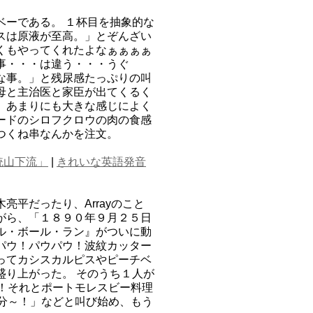
ベーである。 １杯目を抽象的な
スは原液が至高。」とぞんざい
くもやってくれたよなぁぁぁぁ
事・・・は違う・・・うぐ
な事。」と残尿感たっぷりの叫
母と主治医と家臣が出てくるく
、あまりにも大きな感じによく
ードのシロフクロウの肉の食感
つくね串なんかを注文。
統山下流」
|
きれいな英語発音
平だったり、Arrayのこと
がら、「１８９０年９月２５日
ル・ボール・ラン』がついに動
パウ！パウパウ！波紋カッター
ってカシスカルピスやピーチベ
盛り上がった。 そのうち１人が
！！それとポートモレスビー料理
人分～！」などと叫び始め、もう