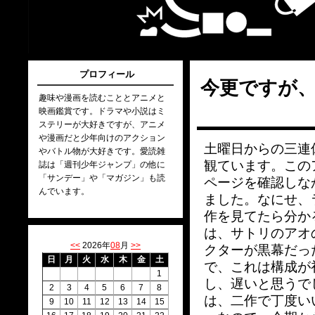
プロフィール
今更ですが
趣味や漫画を読むこととアニメと
映画鑑賞です。ドラマや小説はミ
ステリーが大好きですが、アニメ
や漫画だと少年向けのアクション
土曜日からの三連
やバトル物が大好きです。愛読雑
観ています。この
誌は「週刊少年ジャンプ」の他に
「サンデー」や「マガジン」も読
ページを確認しな
んでいます。
ました。なにせ、
作を見てたら分か
は、サトリのアオ
<<
2026年
08
月
>>
クターが黒幕だっ
日
月
火
水
木
金
土
で、これは構成が
1
し、遅いと思うで
2
3
4
5
6
7
8
は、二作で丁度い
9
10
11
12
13
14
15