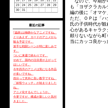
なので、今期から
16
17
18
19
20
21
22
23
24
25
26
27
28
29
も「ヨザクラカル
30
31
編の後に「オマケ
ただ、ＯＰは「ハ
氏の子供時代が観
最近の記事
心があるキャラク
｢蟲師｣は物静かなアニメですね。
頼りないながら町
とりあえず、カードのアニメから
当にカッコ良かっ
観る予定です。
派手な戦闘シーンが特に楽しみで
す。
ついに来週で終わりです。
せめて、国内の注目度が上がって
ほしいです。
今年四月のアニメは気になる作品
が多いですね。
四分って意外に良い数字ですね。
「妖怪ウォッチ」が始まりました
ね。
アニメ化するんでしょうか。
今更ですが、構成が新しいと気付
きました。