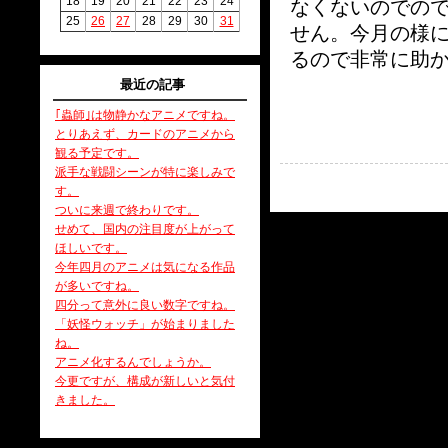
18
19
20
21
22
23
24
なくないのでの
25
26
27
28
29
30
31
せん。今月の様
るので非常に助
最近の記事
｢蟲師｣は物静かなアニメですね。
とりあえず、カードのアニメから
観る予定です。
派手な戦闘シーンが特に楽しみで
す。
ついに来週で終わりです。
せめて、国内の注目度が上がって
ほしいです。
今年四月のアニメは気になる作品
が多いですね。
四分って意外に良い数字ですね。
「妖怪ウォッチ」が始まりました
ね。
アニメ化するんでしょうか。
今更ですが、構成が新しいと気付
きました。