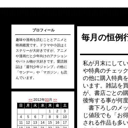
プロフィール
毎月の恒例
趣味や漫画を読むこととアニメと
映画鑑賞です。ドラマや小説はミ
ステリーが大好きですが、アニメ
や漫画だと少年向けのアクション
やバトル物が大好きです。愛読雑
私が月末にして
誌は「週刊少年ジャンプ」の他に
や特典のチェッ
「サンデー」や「マガジン」も読
の他に購入特典
んでいます。
います。雑誌を
が、書店ごとの
後悔する事が何
<<
2012年
03
月
>>
日
月
火
水
木
金
土
書下ろしのメッ
1
2
3
じ値段でも「お
4
5
6
7
8
9
10
される作品も多
11
12
13
14
15
16
17