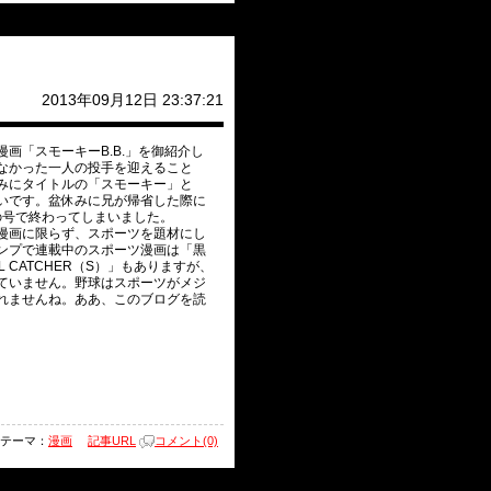
2013年09月12日 23:37:21
画「スモーキーB.B.」を御紹介し
なかった一人の投手を迎えること
みにタイトルの「スモーキー」と
いです。盆休みに兄が帰省した際に
の号で終わってしまいました。
漫画に限らず、スポーツを題材にし
ンプで連載中のスポーツ漫画は「黒
CATCHER（S）」もありますが、
ていません。野球はスポーツがメジ
れませんね。ああ、このブログを読
テーマ：
漫画
記事URL
コメント(0)