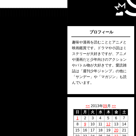
プロフィール
趣味や漫画を読むこととアニメと
映画鑑賞です。ドラマや小説はミ
ステリーが大好きですが、アニメ
や漫画だと少年向けのアクション
やバトル物が大好きです。愛読雑
誌は「週刊少年ジャンプ」の他に
「サンデー」や「マガジン」も読
んでいます。
<<
2013年
09
月
>>
日
月
火
水
木
金
土
1
2
3
4
5
6
7
8
9
10
11
12
13
14
15
16
17
18
19
20
21