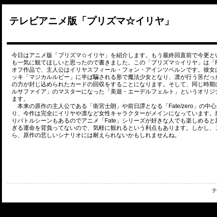
テレビアニメ版「プリズマ☆イリヤ」
今日はアニメ版「プリズマ☆イリヤ」を紹介します。もう最終回直前で今更と
も一気に観てほしいと思ったので書きました。この「プリズマ☆イリヤ」は「F
オフ作品で、主人公はイリヤスフィール・フォン・アインツベルンです。彼女
ッキ「マジカルルビー」に半ば騙される形で魔法少女となり、凛が行う筈だっ
の力が封じ込められたカードの回収をすることになります。そして、同じ時期
ルサファイア」のマスターになった「美遊・エーデルフェルト」というオリジ
ます。
本来の原作の主人公である「衛宮士朗」や前日譚となる「Fate/zero」の
り、今作は完全にイリヤや凛など女性キャラクターがメインになっています。
りバトルシーンもあるのでアニメ「Fate」シリーズが好きな人でも楽しめる
ぎる運命を背負ってないので、気軽に観れるという利点もあります。しかし、こ
ら、原作の悲しいシナリオには耐えられないかもしれませんね。
テ