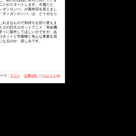
し、私の心は既に来月に向いていま
ニメがスタートします。今週だと、
ンガンロンパ」が最終回を迎えまし
「ダンガンロンパ」は、どうせなら
しれませんので気持ちを切り替えま
イズの巨大ロボットアニメ「革命機
早々に製作してほしいのですが、あ
ロボットと学園物と色んな要素を混
になるのか、楽しみです。
ーマ：
アニメ
記事URL
コメント(0)