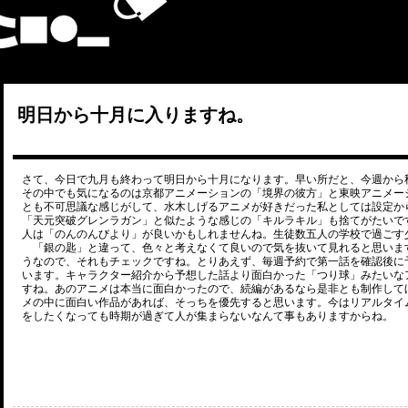
明日から十月に入りますね。
さて、今日で九月も終わって明日から十月になります。早い所だと、今週から
その中でも気になるのは京都アニメーションの「境界の彼方」と東映アニメー
とも不可思議な感じがして、水木しげるアニメが好きだった私としては設定か
「天元突破グレンラガン」と似たような感じの「キルラキル」も捨てがたいで
人は「のんのんびより」が良いかもしれませんね。生徒数五人の学校で過ごす
「銀の匙」と違って、色々と考えなくて良いので気を抜いて見れると思いま
うなので、それもチェックですね。とりあえず、毎週予約で第一話を確認後に
います。キャラクター紹介から予想した話より面白かった「つり球」みたいな
すね。あのアニメは本当に面白かったので、続編があるなら是非とも制作して
メの中に面白い作品があれば、そっちを優先すると思います。今はリアルタイ
をしたくなっても時期が過ぎて人が集まらないなんて事もありますからね。