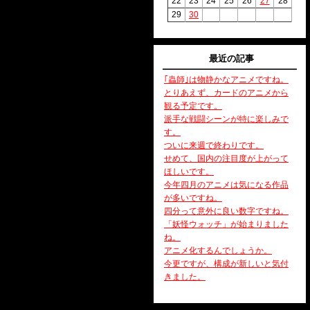
22
23
24
25
26
27
28
29
30
最近の記事
｢蟲師｣は物静かなアニメですね。
とりあえず、カードのアニメから
観る予定です。
派手な戦闘シーンが特に楽しみで
す。
ついに来週で終わりです。
せめて、国内の注目度が上がって
ほしいです。
今年四月のアニメは気になる作品
が多いですね。
四分って意外に良い数字ですね。
「妖怪ウォッチ」が始まりました
ね。
アニメ化するんでしょうか。
今更ですが、構成が新しいと気付
きました。