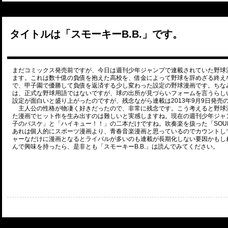
タイトルは「スモーキーB.B.」です。
まだコミックス発売前ですが、今日は週刊少年ジャンプで連載されていた野球漫
ます。これは数十億の負債を抱えた高校を、借金によって野球を辞めざる終え
で、甲子園で優勝して負債を返済する少し変わった設定の野球漫画です。ちな
は、正式な野球用語ではないですが、球の出所が見づらいフォームを言うらし
設定が面白いと盛り上がったのですが、残念ながら連載は2013年9月9日発売
主人公の性格が物凄く好きだったので、非常に残念です。こう考えると野球
た漫画でヒット作を生み出すのは難しいと実感しますね。現在の週刊少年ジャ
子のバスケ」と「ハイキュー！！」の二本だけですね。吹奏楽を扱った「SOUL 
あれは個人的にスポーツ漫画より、青春音楽漫画と思っているのでカウントし
ャーなだけに漫画となるとライバルが多いのも連載が長期化しない要因かもし
んで興味を持ったら、是非とも「スモーキーB.B.」は読んでみてください。