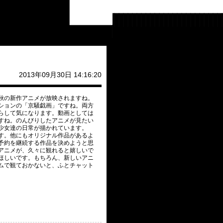
2013年09月30日 14:16:20
秋の新作アニメが放映されますね。
ションの「京騒戯画」ですね。両方
らして気になります。動画としては
すね。のんびりしたアニメが見たい
少女達の日常が描かれています。
す。他にもオリジナル作品があるよ
予約を継続する作品を決めようと思
アニメが、久々に観れると嬉しいで
ほしいです。もちろん、新しいアニ
ムで観ておかないと、ふとチャット