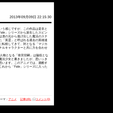
2013年09月09日 22:15:30
いう感じですが、この作品は是非と
ate」シリーズから派生したスピン
は凛の元から逃げ出した魔法のステ
た「英霊」と呼ばれる過去の英雄達
に転校してきて、対となる「マジカ
ナルキャラクターと共に力を合わせ
中心人物となる「衛宮切嗣」は脇役とな
魔法少女と書きましたが、思いッき
と思います。このアニメでは、過酷す
れから「Fate」シリーズに入った
ーマ：
アニメ
記事URL
コメント(0)