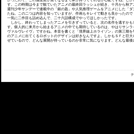
かったので、この温度差が無くなるまで体が持ってくれるか心配ですね。しか
す。この時期は今まで観ていたアニメの最終回ラッシュが続き、十月から秋ア
週刊少年サンデーで連載中の「銀の匙」や人気推理ゲームをアニメにした「ダ
たね。この二つは内容を知っていますが、作画もキレイで動きも良かったので
一気に二作目も詰め込んで、二十六話構成でやってほしかったです。
しかし、終わってしまったアニメを引きずっていると、次の名作を逃すかも
す。個人的に来月から始まるアニメの中でも期待しているのは、やはりサンラ
ヴァルヴレイヴ」ですかね。本音を書くと「境界線上ホライゾン」の第三期を
のアニメに出てくるロボットのデザインは好きなんですよ。しかもＳＦと巨大
ぜているので、どんな展開が待っているのか非常に気になります。どんな最後
テ