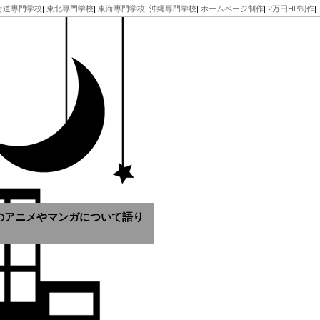
海道専門学校
|
東北専門学校
|
東海専門学校
|
沖縄専門学校
|
ホームページ制作
|
2万円HP制作
|
のアニメやマンガについて語り