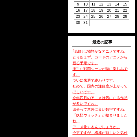
9
10
11
12
13
14
15
16
17
18
19
20
21
22
23
24
25
26
27
28
29
30
31
最近の記事
｢蟲師｣は物静かなアニメですね。
とりあえず、カードのアニメから
観る予定です。
派手な戦闘シーンが特に楽しみで
す。
ついに来週で終わりです。
せめて、国内の注目度が上がって
ほしいです。
今年四月のアニメは気になる作品
が多いですね。
四分って意外に良い数字ですね。
「妖怪ウォッチ」が始まりました
ね。
アニメ化するんでしょうか。
今更ですが、構成が新しいと気付