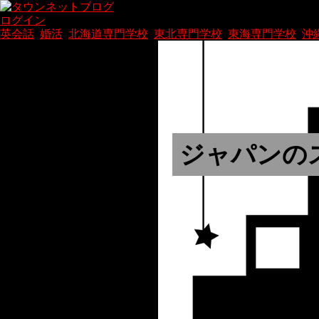
ログイン
英会話
|
婚活
|
北海道専門学校
|
東北専門学校
|
東海専門学校
|
沖
ジャパンの