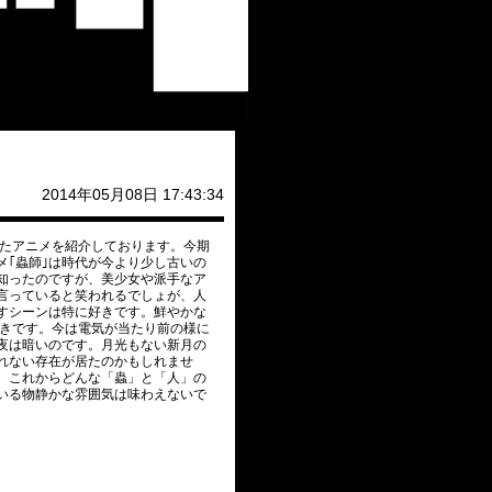
2014年05月08日 17:43:34
たアニメを紹介しております。今期
｢蟲師｣は時代が今より少し古いの
知ったのですが、美少女や派手なア
言っていると笑われるでしょが、人
すシーンは特に好きです。鮮やかな
きです。今は電気が当たり前の様に
夜は暗いのです。月光もない新月の
れない存在が居たのかもしれませ
、これからどんな「蟲」と「人」の
いる物静かな雰囲気は味わえないで