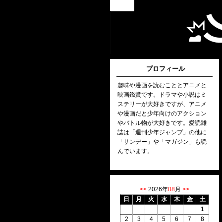
プロフィール
趣味や漫画を読むこととアニメと
映画鑑賞です。ドラマや小説はミ
ステリーが大好きですが、アニメ
や漫画だと少年向けのアクション
やバトル物が大好きです。愛読雑
誌は「週刊少年ジャンプ」の他に
「サンデー」や「マガジン」も読
んでいます。
<<
2026年
08
月
>>
日
月
火
水
木
金
土
1
2
3
4
5
6
7
8