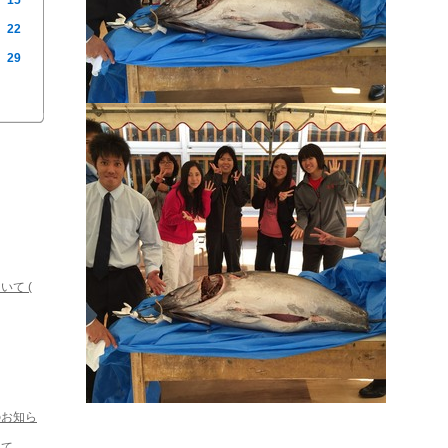
15
22
29
て (
のお知ら
いて