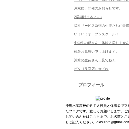
沖水祭、開催のお知らせです。
2学期始まるよ～♪
福祉サービス系列の生徒たちが最
いよいよオープンスクール！
中学生の皆さん、体験入学しませ
残暑お見舞い申し上げます。
沖水の生徒さん、見てね！
ピタゴラ商店に来てね
プロフィール
沖縄水産高校のＰＴＡ役員と保護者で立
たブログです。宜しくお願いします。ご
お問い合わせはこちらまで。お名前とご
もご記入ください。okisuipta@gmail.co