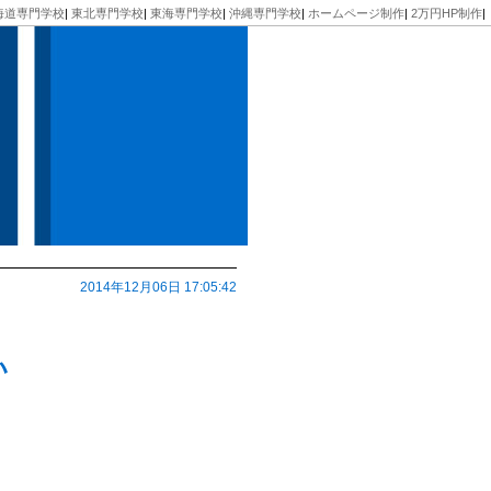
海道専門学校
|
東北専門学校
|
東海専門学校
|
沖縄専門学校
|
ホームページ制作
|
2万円HP制作
|
2014年12月06日 17:05:42
い