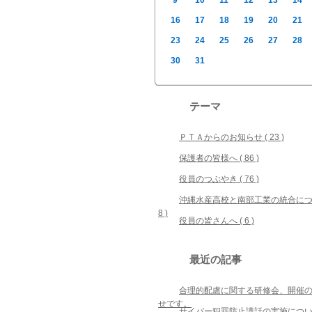
9
10
11
12
13
14
16
17
18
19
20
21
23
24
25
26
27
28
30
31
テーマ
ＰＴＡからのお知らせ ( 23 )
保護者の皆様へ ( 86 )
役員のつぶやき ( 76 )
沖縄水産高校と南部工業の統合につい
8 )
役員の皆さんへ ( 6 )
最近の記事
合理的配慮に関する研修会、開催
せです。
サイバー犯罪防止講話の実施につ