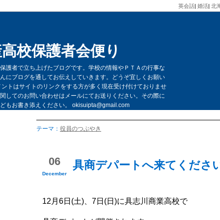
英会話
|
婚活
|
北
産高校保護者会便り
保護者で立ち上げたブログです。学校の情報やＰＴＡの行事な
んにブログを通してお伝えしていきます。どうぞ宜しくお願い
メントはサイトのリンクをする方が多く現在受け付けておりませ
関してのお問い合わせはメールにてお送りください。その際に
お書き添えください。 okisuipta@gmail.com
テーマ：
役員のつぶやき
06
具商デパートへ来てくださ
December
12月6日(土)、7日(日)に具志川商業高校で