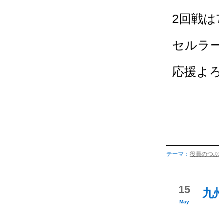
2回戦は
セルラ
応援よ
テーマ：
役員のつぶ
15
九
May