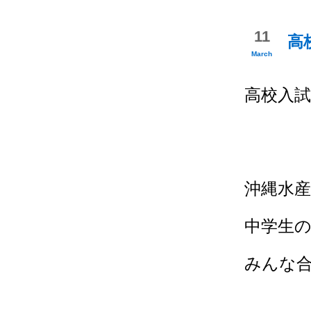
11
高
March
高校入
沖縄水
中学生
みんな合