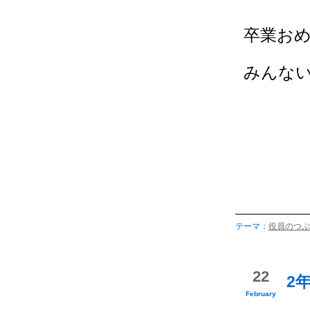
卒業お
みんな
テーマ：
役員のつぶ
22
2
February