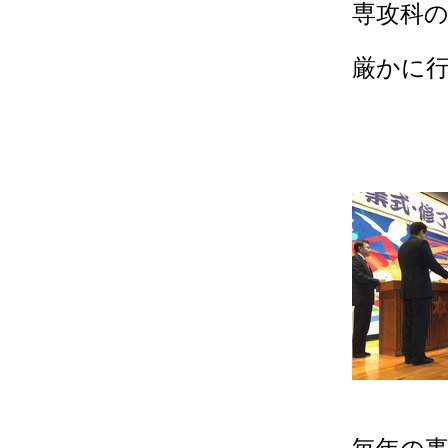
専攻科
厳かに