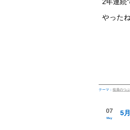
2年連続
やったね
テーマ：
役員のつぶ
07
5
May