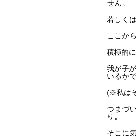
せん。
若しく
ここか
積極的
我が子
いるか
(※私は
つまづ
り。
そこに気