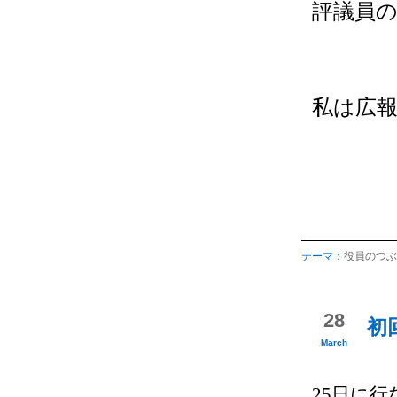
評議員
私は広
テーマ：
役員のつぶ
28
初
March
25日に