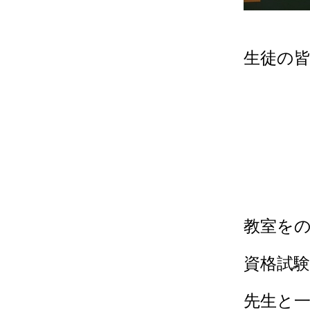
生徒の
教室を
資格試
先生と