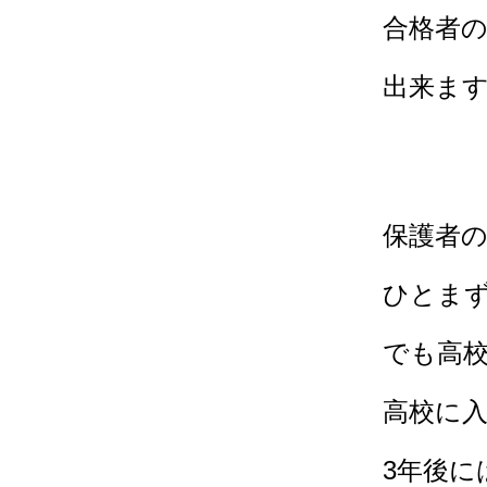
合格者
出来ま
保護者
ひとま
でも高
高校に
3年後