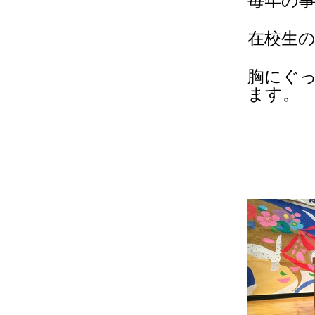
毎年の
在校生
胸にぐ
ます。