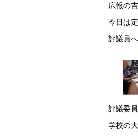
広報の
今日は
評議員
評議委
学校の大