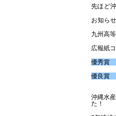
先ほど沖
お知ら
九州高等
広報紙
優秀賞
優良賞
沖縄水
た！