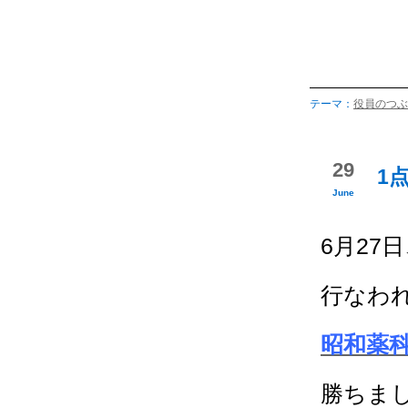
テーマ：
役員のつぶ
29
1
June
6月27
行なわ
昭和薬
勝ちま