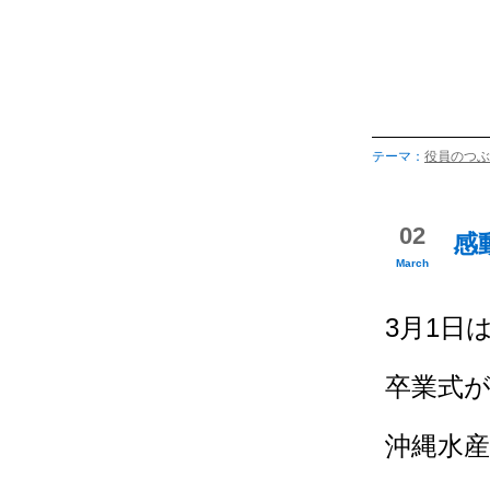
テーマ：
役員のつぶ
02
感
March
3月1日
卒業式
沖縄水