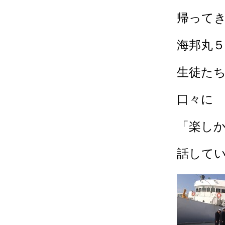
帰って
海邦丸
生徒た
口々に
「楽し
話して