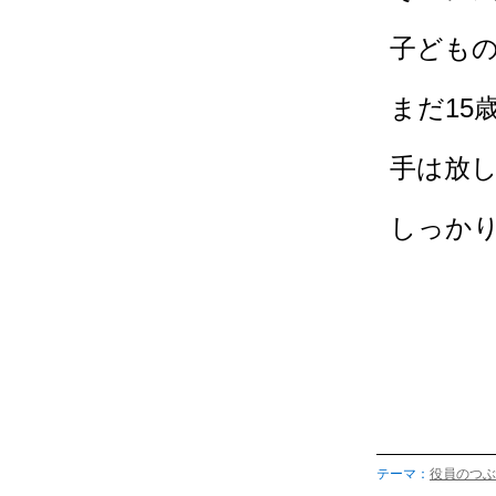
子ども
まだ15
手は放
しっか
テーマ：
役員のつぶ