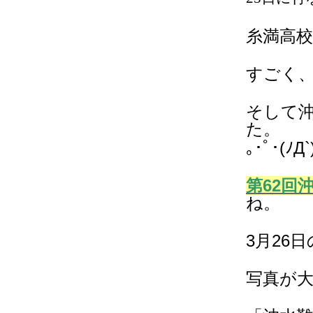
糸満高
すごく
そして
た。
｡･ﾟ･(ﾉД`
第62回
ね。
3月26
写真が