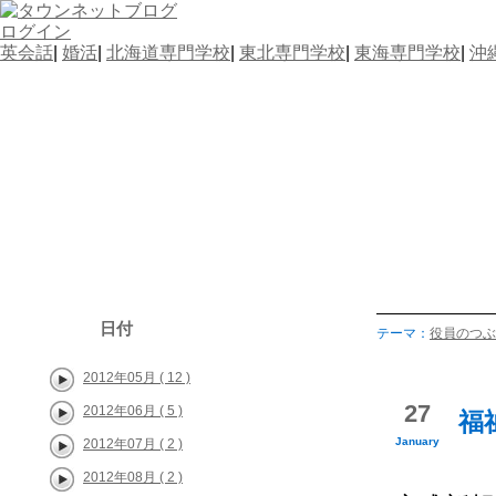
ログイン
英会話
|
婚活
|
北海道専門学校
|
東北専門学校
|
東海専門学校
|
沖
沖縄水産高校保護者
沖縄水出産高校の保護者で立ち上げたブログです。
ど、保護者の皆さんにブログを通してお伝えしてい
いたします。 コメントはサイトのリンクをする方
ん。このブログに関してのお問い合わせはメールに
お名前と連絡先などもお書き添えください。 okisuipta
日付
テーマ：
役員のつぶ
2012年05月 ( 12 )
27
2012年06月 ( 5 )
福
January
2012年07月 ( 2 )
2012年08月 ( 2 )