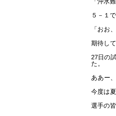
「沖水
５－１
「おお
期待し
27日の
た。
ああー、残
今度は
選手の皆