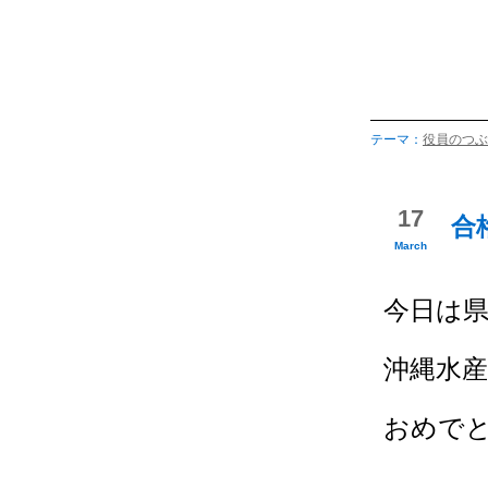
テーマ：
役員のつぶ
17
合
March
今日は
沖縄水
おめで